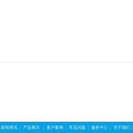
炼油炉用硅酸铝纤维模块
rto蓄热式焚烧炉硅
新闻资讯
|
产品展示
|
客户案例
|
常见问题
|
服务中心
|
关于我们